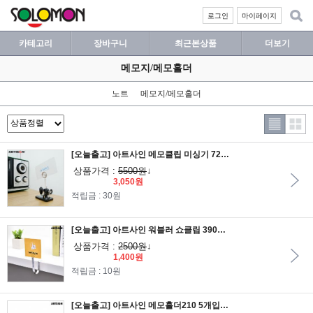
로그인
마이페이지
카테고리
장바구니
최근본상품
더보기
메모지/메모홀더
노트
메모지/메모홀더
[오늘출고] 아트사인 메모클립 미싱기 7251
상품가격 :
5500원
↓
3,050원
적립금 : 30원
[오늘출고] 아트사인 워블러 쇼클립 3900/워블러/와블러/쇼클립/클립/댕글러
상품가격 :
2500원
↓
1,400원
적립금 : 10원
[오늘출고] 아트사인 메모홀더210 5개입/72151/페이퍼홀더/메모꽂이/메모클립/메모집게