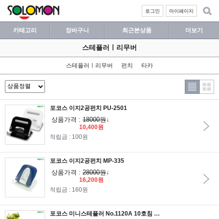
로그인
마이페이지
카테고리
장바구니
최근본상품
더보기
스테플러ㅣ리무버
스테플러ㅣ리무버
펀치
타카
포코스 이지2공펀치 PU-2501
상품가격 :
18000원
↓
10,400원
적립금 : 100원
포코스 이지2공펀치 MP-335
상품가격 :
28000원
↓
16,200원
적립금 : 160원
포코스 미니스테플러 No.1120A 10호침 사용