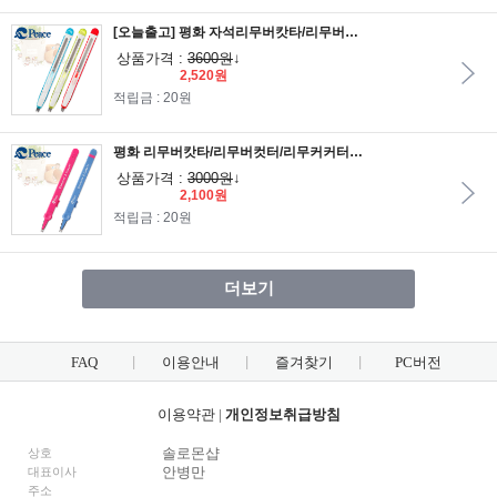
[오늘출고] 평화 자석리무버캇타/리무버컷터/리무커커터/자석제침기/카타/스테플러제거/핀제거기
상품가격 :
3600원
↓
2,520원
적립금 : 20원
평화 리무버캇타/리무버컷터/리무커커터/제침기/카타/스테플러제거/핀제거기
상품가격 :
3000원
↓
2,100원
적립금 : 20원
더보기
FAQ
이용안내
즐겨찾기
PC버전
이용약관
|
개인정보취급방침
솔로몬샵
상호
안병만
대표이사
주소