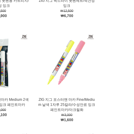
이 붓펜용 카트리지/
ZIG 지그 퀵드라이 붓펜세트/속건성
성 잉크
잉크
,500
￦12,500
,900
￦6,700
마카 Medium 2색
ZIG 지그 포스터맨 마카 Fine/Mediu
 잉크 페인트마카
m 낱색 1자루 25칼라/수성안료 잉크
페인트마카/아크릴화
,000
,100
￦3,000
￦1,600