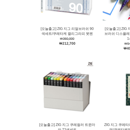
[오늘출고] ZIG 지그 리얼브러쉬 90
[오늘출고] ZIG
색세트/쿠레타케 캘리그라피 붓펜
브러쉬 디스플레
1
￦360,000
￦212,700
￦54
￦40
[오늘출고] ZIG 지그 쿠레컬러 트윈마
ZIG 지그 쿠레타
카 72색세트
먹/쿠레타케먹