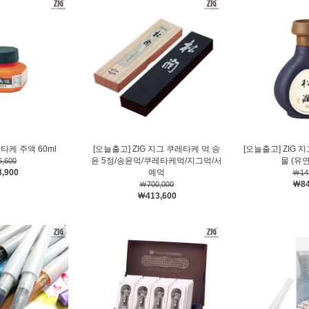
레타케 주액 60ml
[오늘출고] ZIG 지그 쿠레타케 먹 송
[오늘출고] ZIG
윤 5정/송윤먹/쿠레타케먹/지그먹/서
물 (유연
,600
,900
예먹
￦14
￦84
￦700,000
￦413,600