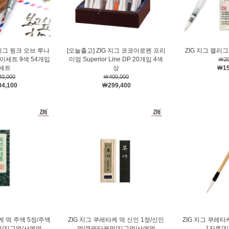
 지그 윙크 오브 루나
[오늘출고] ZIG 지그 코코이로펜 프리
ZIG 지그 캘리
이세트 9색 54개입
미엄 Superior Line DP 20개입 4색
￦20
세트
상
￦15
0,000
￦400,000
4,100
￦299,400
케 먹 주액 5정/주액
ZIG 지그 쿠레타케 먹 신인 1정/신인
ZIG 지그 쿠레타
/지그먹/서예먹
먹/쿠레타케먹/지그먹/서예먹
1자루/