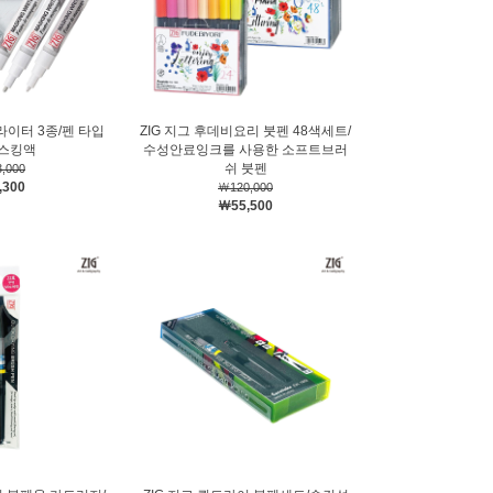
 라이터 3종/펜 타입
ZIG 지그 후데비요리 붓펜 48색세트/
마스킹액
수성안료잉크를 사용한 소프트브러
쉬 붓펜
,000
,300
￦120,000
￦55,500