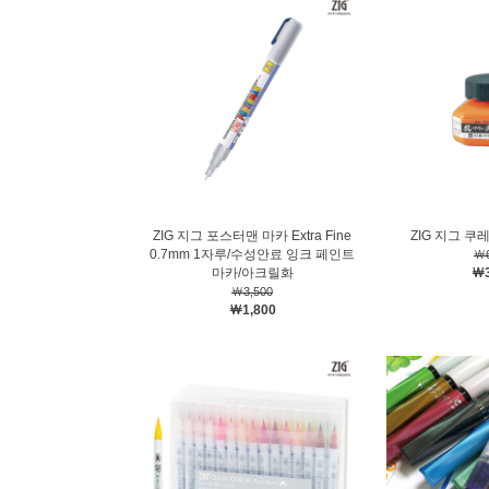
ZIG 지그 포스터맨 마카 Extra Fine
ZIG 지그 쿠
0.7mm 1자루/수성안료 잉크 페인트
￦6
마카/아크릴화
￦3
￦3,500
￦1,800