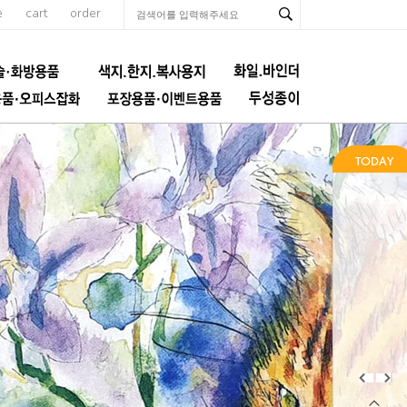
e
cart
order