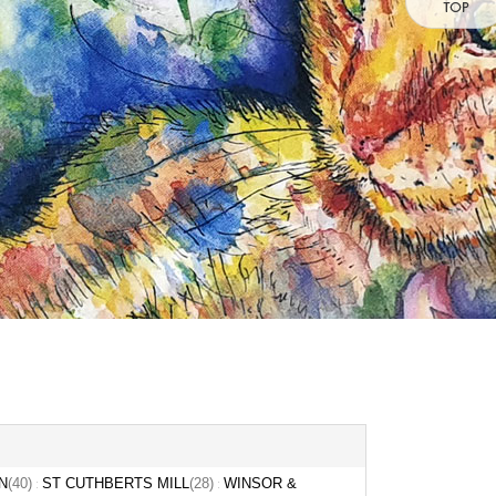
N
(40)
ST CUTHBERTS MILL
(28)
WINSOR &
:
: