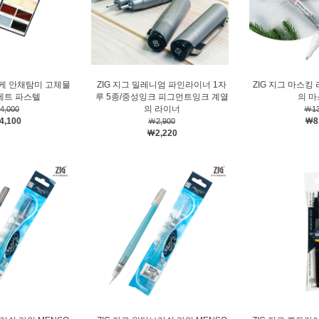
타케 안채탐미 고체물
ZIG 지그 밀레니엄 파인라이너 1자
ZIG 지그 마스킹
색세트 파스텔
루 5종/중성잉크 피그먼트잉크 계열
의 
의 라이너
4,000
￦13
4,100
￦8
￦2,900
￦2,220