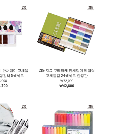
타케 안채탐미 고체물
ZIG 지그 쿠레타케 안채탐미 메탈릭
팅컬러 5색세트
고체물감 24색세트 한정판
,000
￦72,000
,700
￦42,600