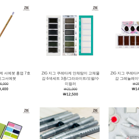
타케 서예붓 홍엽 7호
ZIG 지그 쿠레타케 안채탐미 고체물
ZIG 지그 쿠레
지그서예붓
감 6색세트 3종/그라파이트/오팔/수
감 그레뉼레이
미컬러
6,000
￦25
,400
￦14
￦21,000
￦12,500