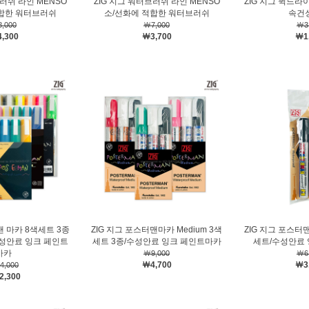
브러쉬 라인 MENSO
ZIG 지그 워터브러쉬 라인 MENSO
ZIG 지그 퀵드라
합한 워터브러쉬
소/선화에 적합한 워터브러쉬
속건
,000
￦7,000
￦3
,300
￦3,700
￦1
맨 마카 8색세트 3종
ZIG 지그 포스터맨마카 Medium 3색
ZIG 지그 포스터맨
m/수성안료 잉크 페인트
세트 3종/수성안료 잉크 페인트마카
세트/수성안료
마카
￦9,000
￦6
￦4,700
￦3
4,000
2,300