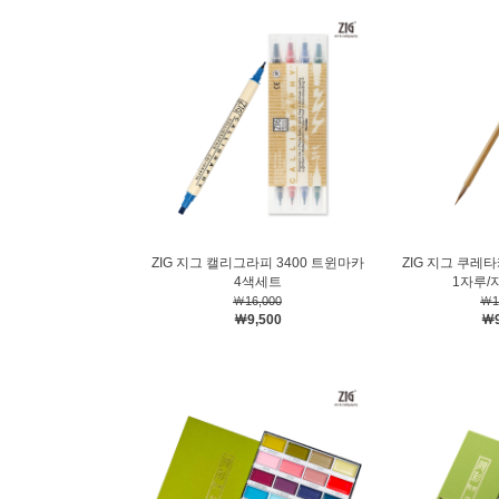
ZIG 지그 캘리그라피 3400 트윈마카
ZIG 지그 쿠레
4색세트
1자루/
￦16,000
￦1
￦9,500
￦9