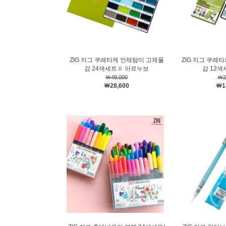
ZIG 지그 쿠레타케 안채탐미 고체물
ZIG 지그 쿠레
감 24색세트Ⅱ 아르누보
감 12
￦48,000
￦2
￦28,600
￦1