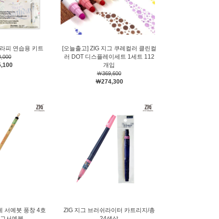
그라피 연습용 키트
[오늘출고] ZIG 지그 쿠레컬러 클린컬
러 DOT 디스플레이세트 1세트 112
,000
,100
개입
￦369,600
￦274,300
케 서예붓 풍창 4호
ZIG 지그 브러쉬라이터 카트리지/총
지그서예붓
24색상