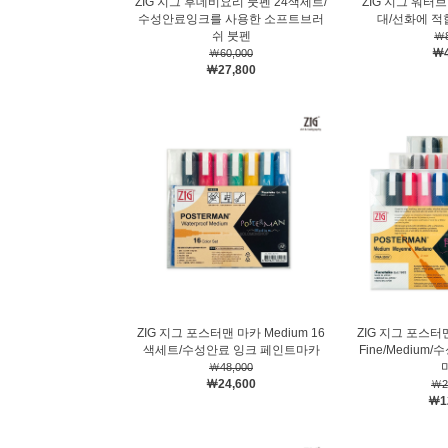
ZIG 지그 후데비요리 붓펜 24색세트/
ZIG 지그 워터
수성안료잉크를 사용한 소프트브러
대/선화에 적
쉬 붓펜
￦8
￦4
￦60,000
￦27,800
ZIG 지그 포스터맨 마카 Medium 16
ZIG 지그 포스터
색세트/수성안료 잉크 페인트마카
Fine/Mediu
￦48,000
￦24,600
￦2
￦1