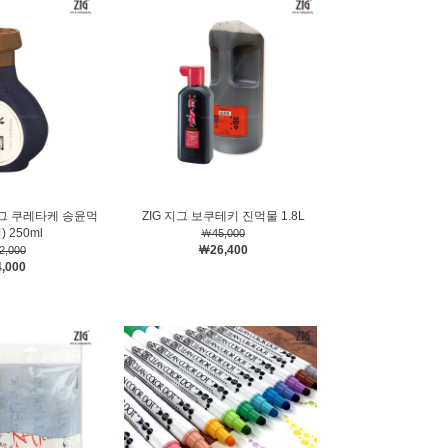
 지그 쿠레타케 송윤먹
ZIG 지그 보쿠테키 진먹물 1.8L
) 250ml
￦45,000
￦26,400
2,000
,000