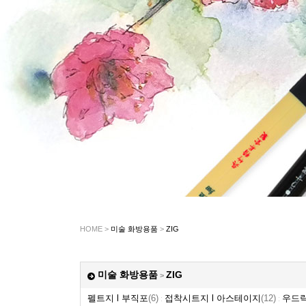
HOME >
미술 화방용품
>
ZIG
미술 화방용품
ZIG
>
펠트지 l 부직포
(6)
접착시트지 l 아스테이지
(12)
우드락
:
: