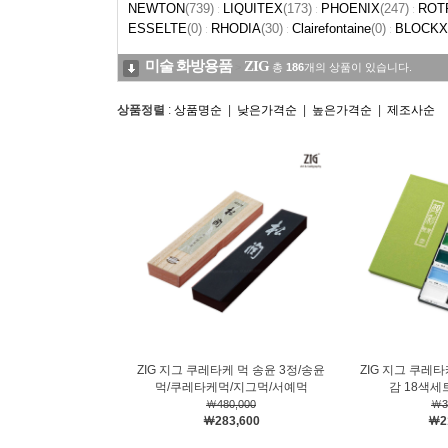
NEWTON
(739)
LIQUITEX
(173)
PHOENIX
(247)
ROT
:
:
:
ESSELTE
(0)
RHODIA
(30)
Clairefontaine
(0)
BLOCKX
:
:
:
미술 화방용품
ZIG
>
총
186
개의 상품이 있습니다.
상품정렬
:
상품명순
|
낮은가격순
|
높은가격순
|
제조사순
ZIG 지그 쿠레타케 먹 송윤 3정/송윤
ZIG 지그 쿠레
먹/쿠레타케먹/지그먹/서예먹
감 18색
￦480,000
￦3
￦283,600
￦2