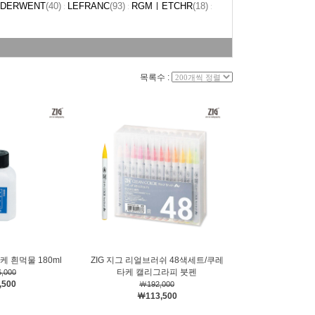
DERWENT
(40)
LEFRANC
(93)
RGMㅣETCHR
(18)
:
:
:
목록수 :
케 흰먹물 180ml
ZIG 지그 리얼브러쉬 48색세트/쿠레
타케 캘리그라피 붓펜
,000
,500
￦192,000
￦113,500