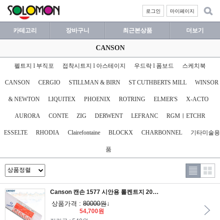
로그인
마이페이지
카테고리
장바구니
최근본상품
더보기
CANSON
펠트지 l 부직포
접착시트지 l 아스테이지
우드락 l 폼보드
스케치북
CANSON
CERGIO
STILLMAN & BIRN
ST CUTHBERTS MILL
WINSOR
& NEWTON
LIQUITEX
PHOENIX
ROTRING
ELMER'S
X-ACTO
AURORA
CONTE
ZIG
DERWENT
LEFRANC
RGMㅣETCHR
ESSELTE
RHODIA
Clairefontaine
BLOCKX
CHARBONNEL
기타미술용
품
Canson 캔손 1577 시안용 롤켄트지 200g 1.5x10M 1롤/드로잉지/크로키용지/잉크용지/스케치용지
상품가격 :
80000원
↓
54,700원