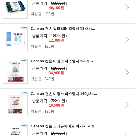
상품가격 :
59500원
↓
40,100원
적립금 : 400원
Canson 캔손 워터컬러 컬렉션 18x25cm 12매 낱장팩_캔손몽발,캔손아쿠아렐,산더스워터포드/B5낱장팩
상품가격 :
18000원
↓
12,300원
적립금 : 120원
Canson 캔손 미뗑스 파스텔지 160g 32x41cm 20매 1면제본
상품가격 :
51800원
↓
34,900원
적립금 : 340원
Canson 캔손 미뗑스 파스텔지 160g 24x32cm 20매 1면제본
상품가격 :
28800원
↓
19,500원
적립금 : 190원
Canson 캔손 그래듀에이트 마카지 70g 21x29.7cm 50매 1면제본/A4스케치북
상품가격 :
16700원
↓