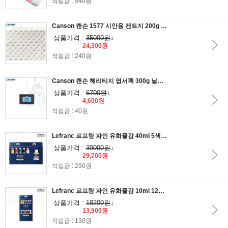
적립금 : 540원
Canson 캔손 1577 시안용 켄트지 200g 75x108 전지 낱장 10장/드로잉지/크로키용지/잉크용지/스케치용지
상품가격 :
35000원
↓
24,300원
적립금 : 240원
Canson 캔손 헤리티지 엽서팩 300g 낱장10매 10.5x15.5 황목
상품가격 :
6700원
↓
4,600원
적립금 : 40원
Lefranc 르프랑 파인 유화물감 40ml 5색세트+ADD세트/FINE OIL
상품가격 :
39000원
↓
29,700원
적립금 : 290원
Lefranc 르프랑 파인 유화물감 10ml 12색세트/FINE OIL
상품가격 :
18200원
↓
13,900원
적립금 : 130원