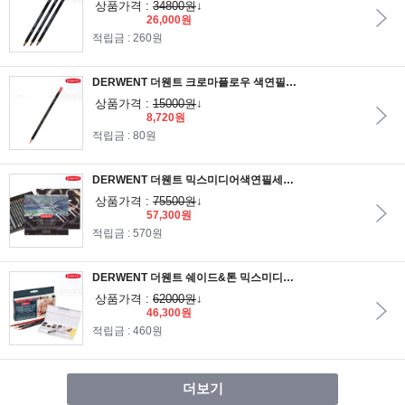
상품가격 :
34800원
↓
26,000원
적립금 : 260원
DERWENT 더웬트 크로마플로우 색연필 낱색 6개입 총72색상/드로잉,채색에 적합한 벨벳같은 질감의 색연필
상품가격 :
15000원
↓
8,720원
적립금 : 80원
DERWENT 더웬트 믹스미디어색연필세트/메탈릭/그라파이틴/고체물감/워터브러쉬 포함
상품가격 :
75500원
↓
57,300원
적립금 : 570원
DERWENT 더웬트 쉐이드&톤 믹스미디어 고체물감 12색_고체물감 워터브러쉬 스폰지 테라코타드로잉연필 다크오닉스연필 그래픽연필로 구성
상품가격 :
62000원
↓
46,300원
적립금 : 460원
더보기