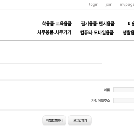
login
join
mypag
이름
가입 메일주소