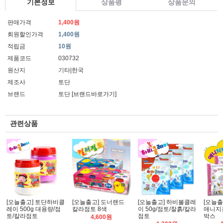
기본정보
상품평
상품문의
판매가격
1,400원
회원할인가격
1,400원
적립금
10원
제품코드
030732
원산지
기타|한국
제조사
토단
브랜드
토단
[브랜드바로가기]
관련상품
[오늘출고] 토단하비클
[오늘출고] 도너랜드
[오늘출고] 하비볼클레
[오늘출
레이 500g 대용량/점
칼라점토 8색
이 50g/점토/찰흙/칼라
애니지점
토/칼라점토
점토
박스
4,600원