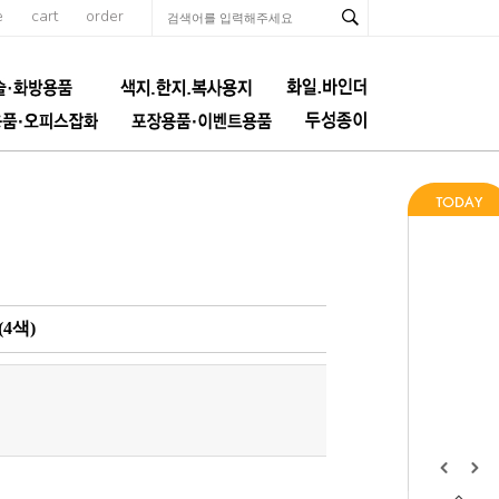
e
cart
order
4색)