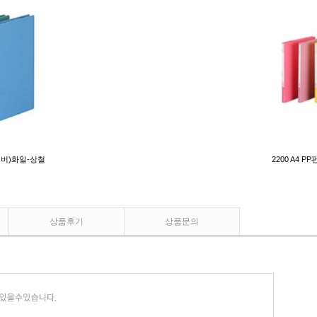
레버)화일-상철
2200 A4 
상품후기
상품문의