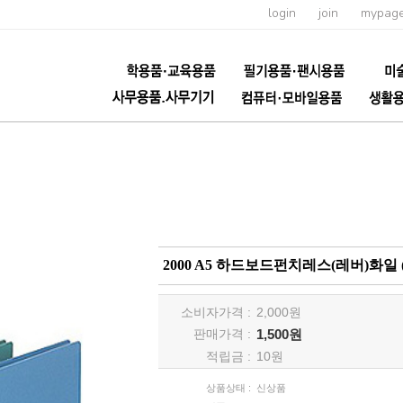
login
join
mypag
2000 A5 하드보드펀치레스(레버)화일 (
소비자가격 :
2,000
원
판매가격 :
1,500원
적립금 :
10
원
상품상태 :
신상품