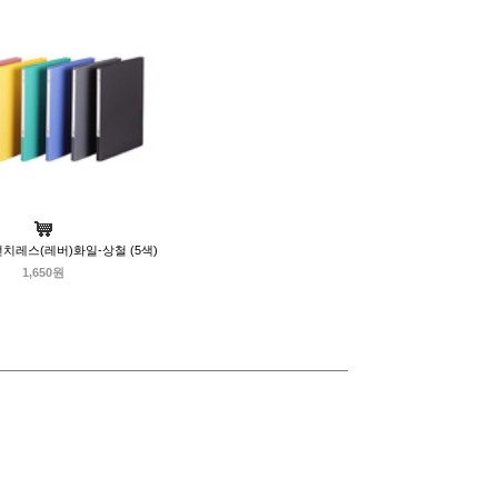
PP펀치레스(레버)화일-상철 (5색)
1,650원