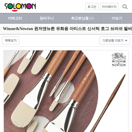
로그인
마이페이지
카테고리
장바구니
최근본상품
(1)
더보기
Winsor&Newton 윈저앤뉴튼 유화용 아티스트 신서틱 호그 브러쉬 필버트 