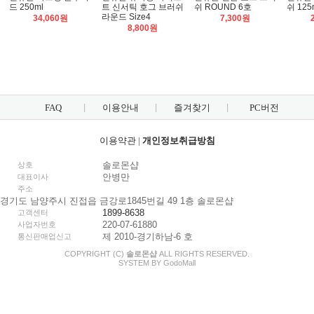
드 250ml
트 신서틱 호그 브러쉬
쉬 ROUND 6호
쉬 125
라운드 Size4
34,060원
7,300원
8,800원
FAQ
이용안내
즐겨찾기
PC버전
이용약관
|
개인정보취급방침
솔로몬샵
상호
안병만
대표이사
주소
경기도 남양주시 진접읍 금강로1845번길 49 1층 솔로몬샵
1899-8638
고객센터
220-07-61880
사업자번호
제 2010-경기하남-6 호
통신판매업신고
COPYRIGHT (C)
솔로몬샵
ALL RIGHTS RESERVED.
SYSTEM BY
Godo
Mall