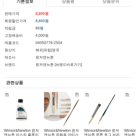
기본정보
상품평
상품문의
판매가격
8,800원
회원할인가격
8,800원
적립금
80원
고정배송비
4,000원
제품코드
04050778-2504
원산지
해외|유럽|영국
제조사
윈저앤뉴튼
브랜드
윈저앤뉴튼
[브랜드바로가기]
관련상품
Winsor&Newton 윈저
Winsor&Newton 윈저
Winsor&Newton 윈저
Winso
앤뉴튼 마스킹 플루이
앤뉴튼 유화용 아티스
앤뉴튼 윈톤 호그 브러
앤뉴튼 