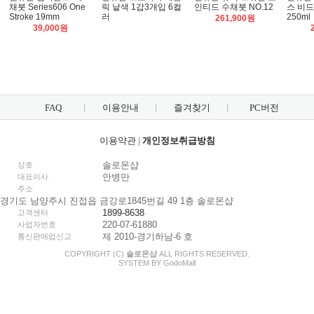
채붓 Series606 One
릭 낱색 1갑3개입 6컬
인티드 수채붓 NO.12
스 비드
Stroke 19mm
러
250ml
261,900원
39,000원
FAQ
이용안내
즐겨찾기
PC버전
이용약관
|
개인정보취급방침
솔로몬샵
상호
안병만
대표이사
주소
경기도 남양주시 진접읍 금강로1845번길 49 1층 솔로몬샵
1899-8638
고객센터
220-07-61880
사업자번호
제 2010-경기하남-6 호
통신판매업신고
COPYRIGHT (C)
솔로몬샵
ALL RIGHTS RESERVED.
SYSTEM BY
Godo
Mall