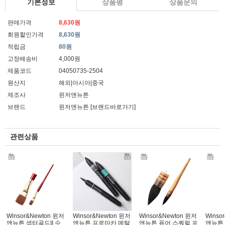
기본정보
상품평
상품문의
판매가격
8,630원
회원할인가격
8,630원
적립금
80원
고정배송비
4,000원
제품코드
04050735-2504
원산지
해외|아시아|중국
제조사
윈저앤뉴튼
브랜드
윈저앤뉴튼
[브랜드바로가기]
관련상품
Winsor&Newton 윈저
Winsor&Newton 윈저
Winsor&Newton 윈저
Winso
앤뉴튼 셉터골드II 수
앤뉴튼 프로마카 메탈
앤뉴튼 퓨어 스쿼럴 포
앤뉴튼