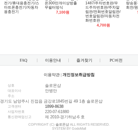
전기/휴대용충전기/스
온300만개이상방출
1487/주차번호판/우
량송풍
마트폰충전기/자동차
무필터방식
드주차번호판/주차알
회전/
용충전기
림판/전화번호알림판/
7,100원
번호알림판/자동차전
화번호판
4,700원
FAQ
이용안내
즐겨찾기
PC버전
이용약관
|
개인정보취급방침
솔로몬샵
상호
안병만
대표이사
주소
경기도 남양주시 진접읍 금강로1845번길 49 1층 솔로몬샵
1899-8638
고객센터
220-07-61880
사업자번호
제 2010-경기하남-6 호
통신판매업신고
COPYRIGHT (C)
솔로몬샵
ALL RIGHTS RESERVED.
SYSTEM BY
Godo
Mall