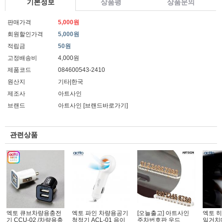
기본정보
상품평
상품문의
판매가격
5,000원
회원할인가격
5,000원
적립금
50원
고정배송비
4,000원
제품코드
084600543-2410
원산지
기타|한국
제조사
아트사인
브랜드
아트사인
[브랜드바로가기]
관련상품
엑토 큐브차량용충전
엑토 파인 차량용공기
[오늘출고] 아트사인
엑토 
기 CCU-02 /차량용충
청정기 ACL-01 음이
주차번호판 우드
일거치대