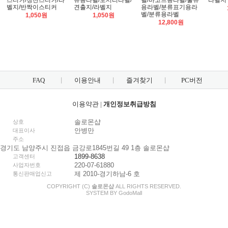
스티커/칭찬스티커/라
류용라벨/모서리라벨/
벨/바코드용라벨/물류
라벨지
벨지/반짝이스티커
견출지/라벨지
용라벨/분류표기용라
벨/분류용라벨
1,050원
1,050원
12,800원
FAQ
이용안내
즐겨찾기
PC버전
이용약관
|
개인정보취급방침
솔로몬샵
상호
안병만
대표이사
주소
경기도 남양주시 진접읍 금강로1845번길 49 1층 솔로몬샵
1899-8638
고객센터
220-07-61880
사업자번호
제 2010-경기하남-6 호
통신판매업신고
COPYRIGHT (C)
솔로몬샵
ALL RIGHTS RESERVED.
SYSTEM BY
Godo
Mall