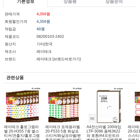
기본정보
상품평
상품문의
판매가격
4,350원
회원할인가격
4,350원
적립금
40원
제품코드
08200103-2402
원산지
기타|한국
제조사
레이테크
브랜드
레이테크
[브랜드바로가기]
관련상품
레이테크 홀로그램라
레이테크 표제용라벨
A4전산라벨 100매입
레이테
벨 20-H355 7종 별스
20-F533 5종 화살표
LTP-3096 폼텍3622
20-G
티커/견출지/홀로그램
스티커/화살표라벨/분
와 호환/A4프린트라
스스티