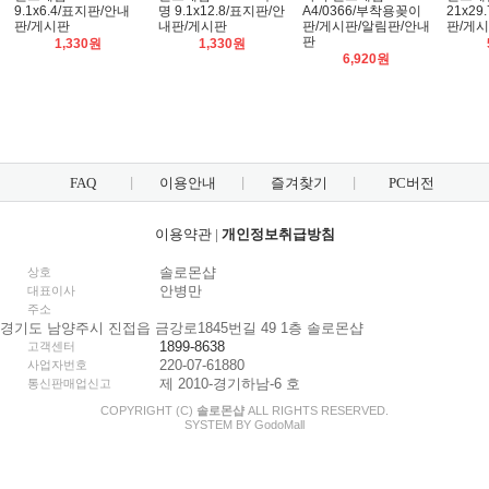
9.1x6.4/표지판/안내
명 9.1x12.8/표지판/안
A4/0366/부착용꽂이
21x2
판/게시판
내판/게시판
판/게시판/알림판/안내
판/게
판
1,330원
1,330원
6,920원
FAQ
이용안내
즐겨찾기
PC버전
이용약관
|
개인정보취급방침
솔로몬샵
상호
안병만
대표이사
주소
경기도 남양주시 진접읍 금강로1845번길 49 1층 솔로몬샵
1899-8638
고객센터
220-07-61880
사업자번호
제 2010-경기하남-6 호
통신판매업신고
COPYRIGHT (C)
솔로몬샵
ALL RIGHTS RESERVED.
SYSTEM BY
Godo
Mall