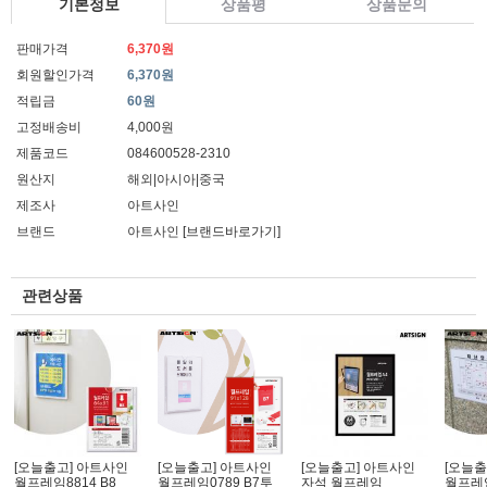
기본정보
상품평
상품문의
판매가격
6,370원
회원할인가격
6,370원
적립금
60원
고정배송비
4,000원
제품코드
084600528-2310
원산지
해외|아시아|중국
제조사
아트사인
브랜드
아트사인
[브랜드바로가기]
관련상품
[오늘출고] 아트사인
[오늘출고] 아트사인
[오늘출고] 아트사인
[오늘출
월프레임8814 B8
월프레임0789 B7투
자석 월프레임
월프레임