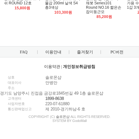
쉬 ROUND 12호
물감 200ml 낱색 S4
채붓 Series101
가용 수
총3색상
Round NO.16 짧은손
1갑 3
15,800원
잡이둥근모
103,300원
85,200원
FAQ
이용안내
즐겨찾기
PC버전
이용약관
|
개인정보취급방침
솔로몬샵
상호
안병만
대표이사
주소
경기도 남양주시 진접읍 금강로1845번길 49 1층 솔로몬샵
1899-8638
고객센터
220-07-61880
사업자번호
제 2010-경기하남-6 호
통신판매업신고
COPYRIGHT (C)
솔로몬샵
ALL RIGHTS RESERVED.
SYSTEM BY
Godo
Mall