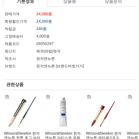
기본정보
상품평
상품문의
판매가격
24,300원
회원할인가격
24,300원
적립금
240원
고정배송비
4,000원
제품코드
04050297
원산지
해외|유럽|영국
제조사
윈저앤뉴튼
브랜드
윈저앤뉴튼
[브랜드바로가기]
관련상품
Winsor&Newton 윈저
Winsor&Newton 윈저
Winsor&Newton 윈저
Winso
앤뉴튼 윈톤 호그 브러
앤뉴튼 아티스트 유화
앤뉴튼 셉터골드II 수
앤뉴튼