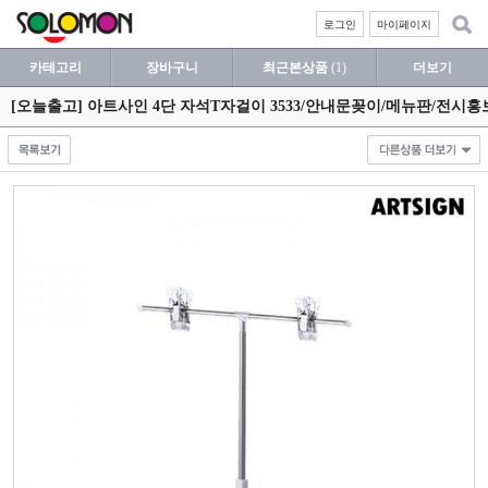
로그인
마이페이지
카테고리
장바구니
최근본상품
(1)
더보기
[오늘출고] 아트사인 4단 자석T자걸이 3533/안내문꽂이/메뉴판/전시