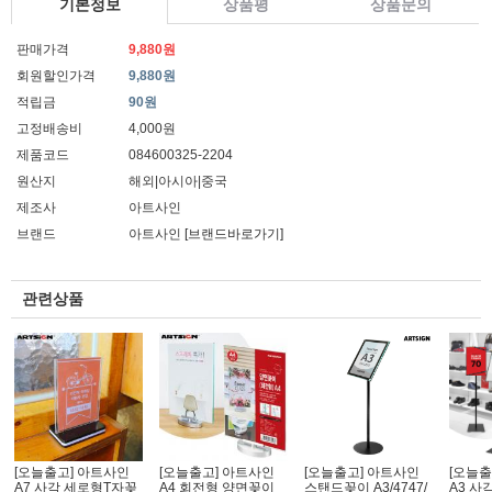
기본정보
상품평
상품문의
판매가격
9,880원
회원할인가격
9,880원
적립금
90원
고정배송비
4,000원
제품코드
084600325-2204
원산지
해외|아시아|중국
제조사
아트사인
브랜드
아트사인
[브랜드바로가기]
관련상품
[오늘출고] 아트사인
[오늘출고] 아트사인
[오늘출고] 아트사인
[오늘출
A7 사각 세로형T자꽂
A4 회전형 양면꽂이
스탠드꽂이 A3/4747/
A3 