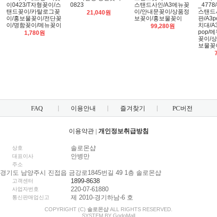
이0423/T자형꽂이/스
0823
스탠드사인/A3메뉴꽂
_4778/
탠드꽂이/카탈로그꽂
이/안내문꽂이/상품정
스탠드
21,040원
이/홍보물꽂이/전단꽂
보꽂이/홍보물꽂이
판/A3
이/명함꽂이/메뉴꽂이
치대/A
99,280원
pop/
1,780원
꽂이/
보물꽂
FAQ
이용안내
즐겨찾기
PC버전
이용약관
|
개인정보취급방침
솔로몬샵
상호
안병만
대표이사
주소
경기도 남양주시 진접읍 금강로1845번길 49 1층 솔로몬샵
1899-8638
고객센터
220-07-61880
사업자번호
제 2010-경기하남-6 호
통신판매업신고
COPYRIGHT (C)
솔로몬샵
ALL RIGHTS RESERVED.
SYSTEM BY
Godo
Mall