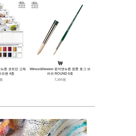
윈저앤뉴튼 코트만 고체
Winsor&Newton 윈저앤뉴튼 윈톤 호그 브
하프팬 4종
러쉬 ROUND 6호
0원
7,300원