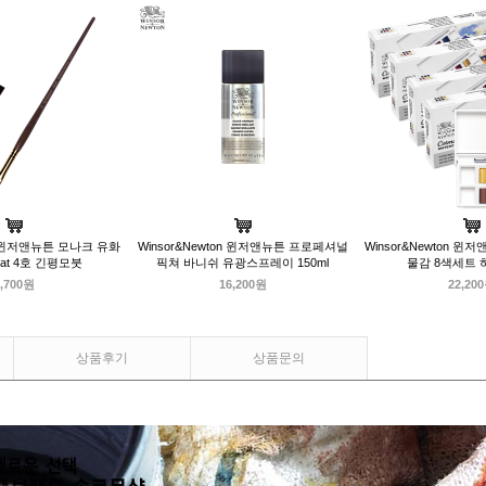
on 윈저앤뉴튼 모나크 유화
Winsor&Newton 윈저앤뉴튼 프로페셔널
Winsor&Newton 
Flat 4호 긴평모붓
픽쳐 바니쉬 유광스프레이 150ml
물감 8색세트 
,700원
16,200원
22,20
상품후기
상품문의