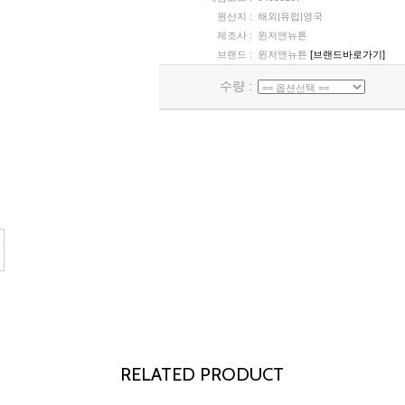
원산지 :
해외|유럽|영국
제조사 :
윈저앤뉴튼
브랜드 :
윈저앤뉴튼
[브랜드바로가기]
수량 :
RELATED PRODUCT