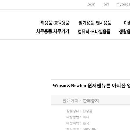
login
join
mypag
Winsor&Newton 윈저앤뉴튼 아티잔 
판매가격 :
판매중지
상품상태 :
신상품
배송방법 :
택배
배송지역 :
전국
제품코드 :
04050187