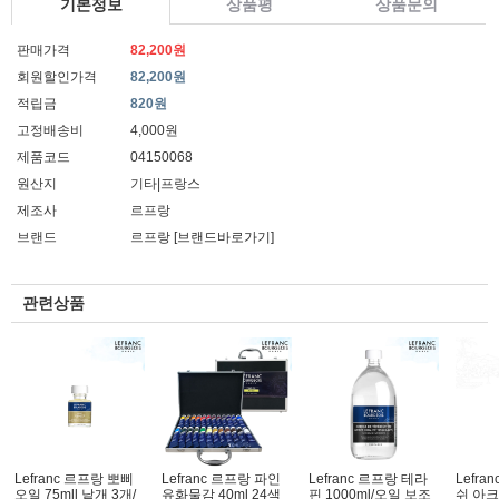
기본정보
상품평
상품문의
판매가격
82,200원
회원할인가격
82,200원
적립금
820원
고정배송비
4,000원
제품코드
04150068
원산지
기타|프랑스
제조사
르프랑
브랜드
르프랑
[브랜드바로가기]
관련상품
Lefranc 르프랑 뽀삐
Lefranc 르프랑 파인
Lefranc 르프랑 테라
Lefra
오일 75mll 낱개 3개/
유화물감 40ml 24색
핀 1000ml/오일 보조
쉬 아크