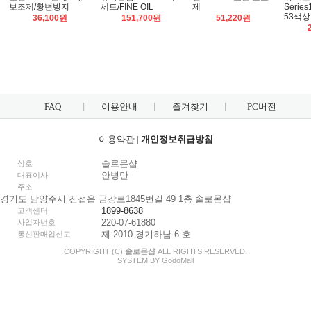
보조제/황변방지
세트/FINE OIL
제
Serie
53색상
36,100원
151,700원
51,220원
FAQ
이용안내
즐겨찾기
PC버전
이용약관
|
개인정보취급방침
솔로몬샵
상호
안병만
대표이사
주소
경기도 남양주시 진접읍 금강로1845번길 49 1층 솔로몬샵
1899-8638
고객센터
220-07-61880
사업자번호
제 2010-경기하남-6 호
통신판매업신고
COPYRIGHT (C)
솔로몬샵
ALL RIGHTS RESERVED.
SYSTEM BY
Godo
Mall