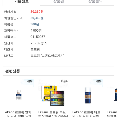
기본정보
상품평
상품문의
판매가격
30,360원
회원할인가격
30,360원
적립금
300원
고정배송비
4,000원
제품코드
04150057
원산지
기타|프랑스
제조사
르프랑
브랜드
르프랑
[브랜드바로가기]
관련상품
Lefranc 르프랑 알키
Lefranc 르프랑 루브
Lefranc 르프랑 매트
Lefra
드 미디엄 75ml 낱개
르 오일파스텔 24색세
아크릴 픽처 바니쉬
유화물감