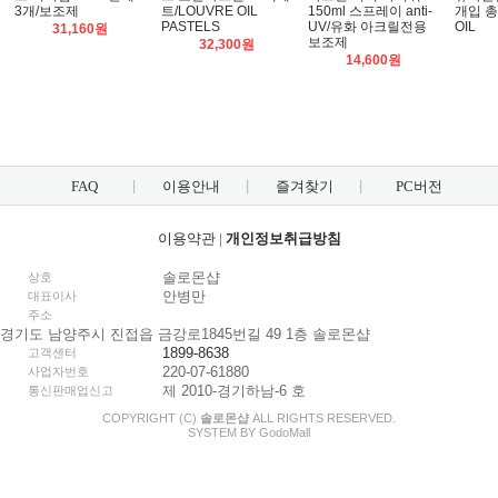
3개/보조제
트/LOUVRE OIL
150ml 스프레이 anti-
개입 총
PASTELS
UV/유화 아크릴전용
OIL
31,160원
보조제
32,300원
14,600원
FAQ
이용안내
즐겨찾기
PC버전
이용약관
|
개인정보취급방침
솔로몬샵
상호
안병만
대표이사
주소
경기도 남양주시 진접읍 금강로1845번길 49 1층 솔로몬샵
1899-8638
고객센터
220-07-61880
사업자번호
제 2010-경기하남-6 호
통신판매업신고
COPYRIGHT (C)
솔로몬샵
ALL RIGHTS RESERVED.
SYSTEM BY
Godo
Mall