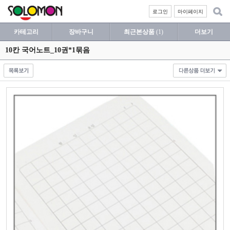
로그인
마이페이지
카테고리
장바구니
최근본상품
(1)
더보기
10칸 국어노트_10권*1묶음