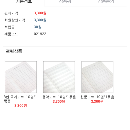
기본정보
상품평
상품문의
판매가격
3,300원
회원할인가격
3,300원
적립금
30원
제품코드
021922
관련상품
8칸 국어노트_10권*1
음악노트_10권*1묶음
한문노트_10권*1묶음
묶음
3,300원
3,300원
3,300원