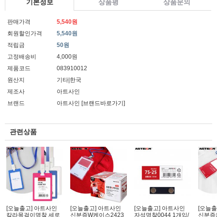
기본정보
상품평
상품문의
판매가격
5,540원
회원할인가격
5,540원
적립금
50원
고정배송비
4,000원
제품코드
083910012
원산지
기타|한국
제조사
아트사인
브랜드
아트사인
[브랜드바로가기]
관련상품
[오늘출고] 아트사인
[오늘출고] 아트사인
[오늘출고] 아트사인
[오늘출
칼라목걸이명찰 세로
신분증W케이스2423
자석명찰0044 1개입/
신분증