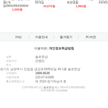
형1개
50개입
옷핀명찰
2424/
입/0642/0643/0644
34,670원
1,960원
1,500원
FAQ
이용안내
즐겨찾기
PC버전
이용약관
|
개인정보취급방침
솔로몬샵
상호
안병만
대표이사
주소
경기도 남양주시 진접읍 금강로1845번길 49 1층 솔로몬샵
1899-8638
고객센터
220-07-61880
사업자번호
제 2010-경기하남-6 호
통신판매업신고
COPYRIGHT (C)
솔로몬샵
ALL RIGHTS RESERVED.
SYSTEM BY
Godo
Mall