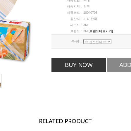
배송방법 :
택배
배송지역 :
전국
제품코드 :
10040708
원산지 :
기타|한국
제조사 :
3M
브랜드 :
3M
[브랜드바로가기]
수량 :
BUY NOW
ADD
RELATED PRODUCT