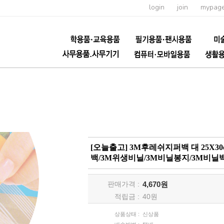
login
join
mypag
[오늘출고] 3M후레쉬지퍼백 대 25X30c
백/3M위생비닐/3M비닐봉지/3M비닐
판매가격 :
4,670원
적립금 :
40
원
상품상태 :
신상품