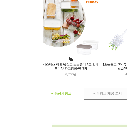
시스맥스 리템 냉장고 소분용기 1호/밀폐
[오늘출고] 3M 
용기/냉장고정리/반찬통
소솔/
6,700원
4
상품상세정보
상품정보 제공 고시