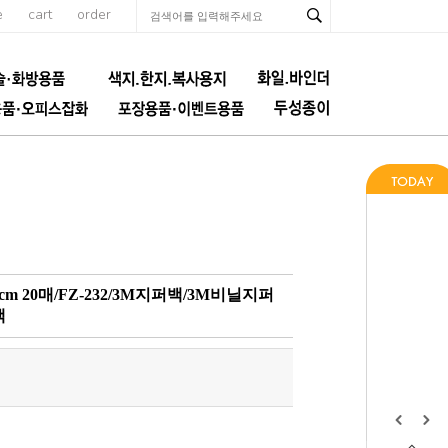
e
cart
order
m 20매/FZ-232/3M지퍼백/3M비닐지퍼
백