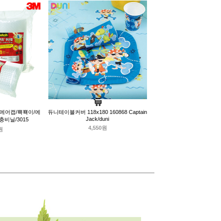
M/에어캡/뾱뾱이/에
듀니테이블커버 118x180 160868 Captain
Jack/duni
비닐/3015
4,550원
원