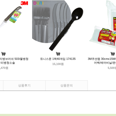
유리병브러쉬 503/물병청
듀니스푼 1팩40개입 174135
3M쿠션랩 30cmx15
유리병청소솔
어백/에어비닐/완충
15,100원
,470원
5,500
상품후기
상품문의