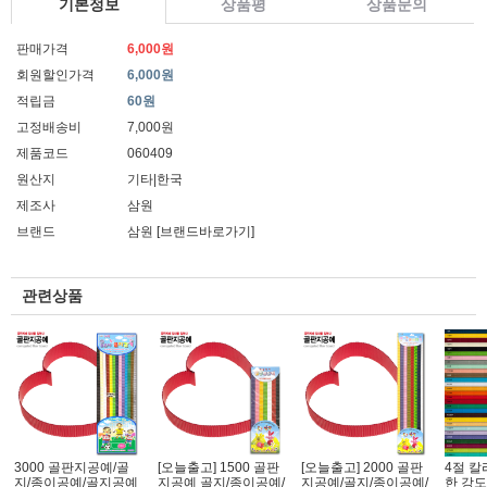
기본정보
상품평
상품문의
판매가격
6,000원
회원할인가격
6,000원
적립금
60원
고정배송비
7,000원
제품코드
060409
원산지
기타|한국
제조사
삼원
브랜드
삼원
[브랜드바로가기]
관련상품
3000 골판지공예/골
[오늘출고] 1500 골판
[오늘출고] 2000 골판
4절 
지/종이공예/골지공예
지공예 골지/종이공예/
지공예/골지/종이공예/
한 강도