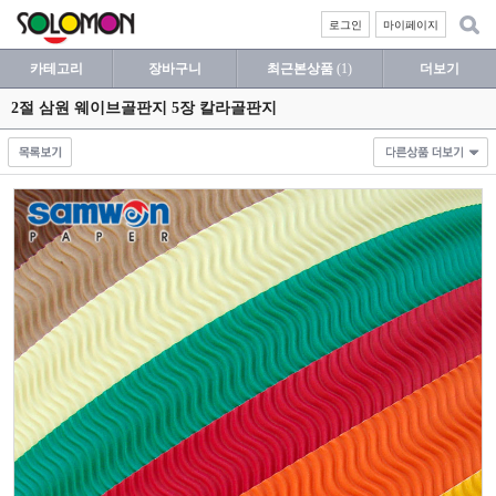
로그인
마이페이지
카테고리
장바구니
최근본상품
(1)
더보기
2절 삼원 웨이브골판지 5장 칼라골판지