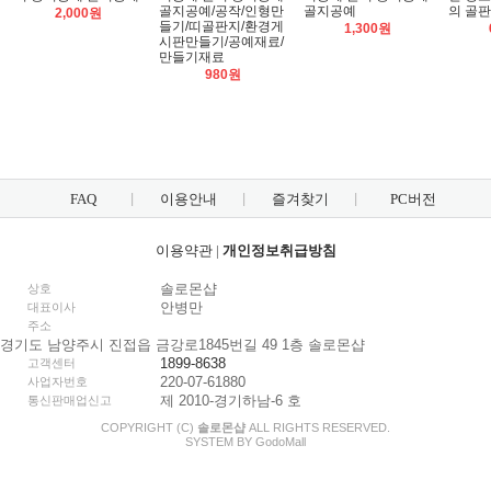
골지공예/공작/인형만
골지공예
의 골판
2,000원
들기/띠골판지/환경게
1,300원
시판만들기/공예재료/
만들기재료
980원
FAQ
이용안내
즐겨찾기
PC버전
이용약관
|
개인정보취급방침
솔로몬샵
상호
안병만
대표이사
주소
경기도 남양주시 진접읍 금강로1845번길 49 1층 솔로몬샵
1899-8638
고객센터
220-07-61880
사업자번호
제 2010-경기하남-6 호
통신판매업신고
COPYRIGHT (C)
솔로몬샵
ALL RIGHTS RESERVED.
SYSTEM BY
Godo
Mall