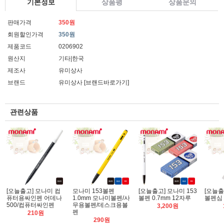
기본정보
상품평
상품문의
판매가격
350원
회원할인가격
350원
제품코드
0206902
원산지
기타|한국
제조사
유미상사
브랜드
유미상사
[브랜드바로가기]
관련상품
[오늘출고] 모나미 컴
모나미 153볼펜
[오늘출고] 모나미 153
[오늘출
퓨터용싸인펜 어데나
1.0mm 모나미볼펜/사
볼펜 0.7mm 12자루
볼펜심 
500/컴퓨터싸인펜
무용볼펜/데스크용볼
3,200원
펜
210원
290원