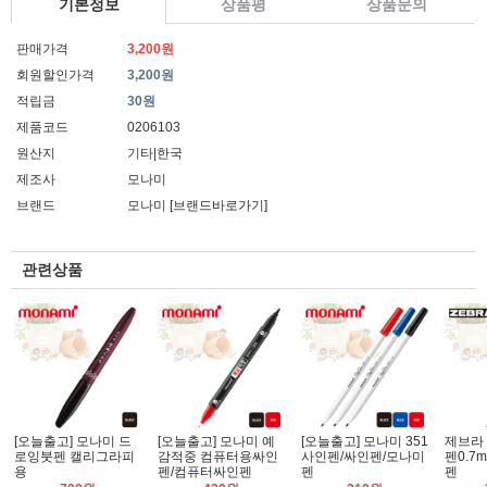
기본정보
상품평
상품문의
판매가격
3,200원
회원할인가격
3,200원
적립금
30원
제품코드
0206103
원산지
기타|한국
제조사
모나미
브랜드
모나미
[브랜드바로가기]
관련상품
[오늘출고] 모나미 드
[오늘출고] 모나미 예
[오늘출고] 모나미 351
제브라
로잉붓펜 캘리그라피
감적중 컴퓨터용싸인
사인펜/싸인펜/모나미
펜0.7m
용
펜/컴퓨터싸인펜
펜
펜