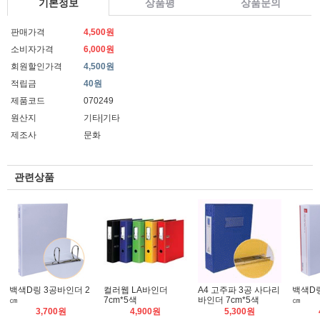
기본정보
상품평
상품문의
판매가격
4,500원
소비자가격
6,000원
회원할인가격
4,500원
적립금
40원
제품코드
070249
원산지
기타|기타
제조사
문화
관련상품
백색D링 3공바인더 2
컬러웹 LA바인더
A4 고주파 3공 사다리
백색D링
㎝
7cm*5색
바인더 7cm*5색
㎝
3,700원
4,900원
5,300원