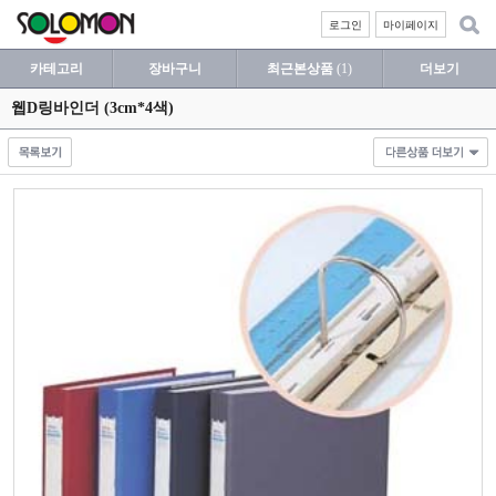
로그인
마이페이지
카테고리
장바구니
최근본상품
(1)
더보기
웹D링바인더 (3cm*4색)