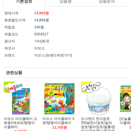
기본정보
상품평
상품문의
판매가격
14,900원
회원할인가격
14,900원
적립금
140원
제품코드
0303017
원산지
기타|한국
제조사
아모스
브랜드
아모스
[브랜드바로가기]
관련상품
아모스 아이클레이 교
아모스 아이클레이 3
도너랜드 천사점토
[오늘출
육용4색세트/탱탱아
호/탱탱아이클레이
350g/천사점토/칼라
이클레
이클레이
점토/컬러점토/찰흙/점
11,700원