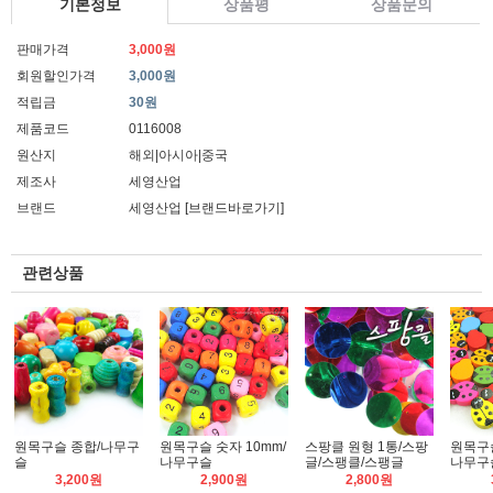
기본정보
상품평
상품문의
판매가격
3,000원
회원할인가격
3,000원
적립금
30원
제품코드
0116008
원산지
해외|아시아|중국
제조사
세영산업
브랜드
세영산업
[브랜드바로가기]
관련상품
원목구슬 종합/나무구
원목구슬 숫자 10mm/
스팡클 원형 1통/스팡
원목구
슬
나무구슬
글/스팽클/스팽글
나무구
3,200원
2,900원
2,800원