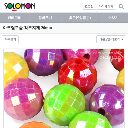
로그인
마이페이지
카테고리
장바구니
최근본상품
(1)
더보기
아크릴구슬 각무지개 20mm