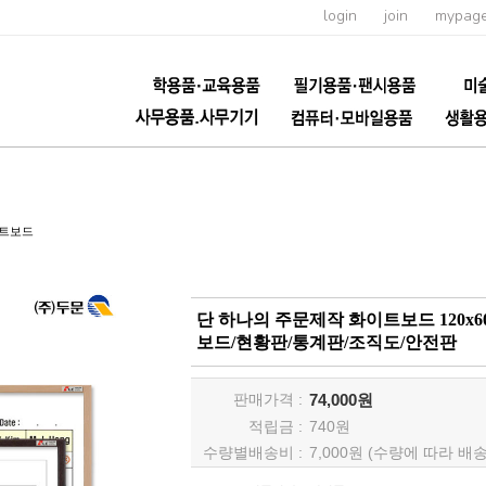
login
join
mypag
이트보드
단 하나의 주문제작 화이트보드 120x
보드/현황판/통계판/조직도/안전판
판매가격 :
74,000원
적립금 :
740
원
수량별배송비 :
7,000원 (수량에 따라 