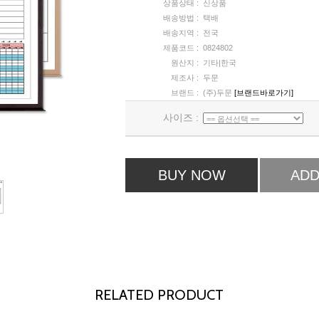
상품상태 :
신상품
배송방법 :
택배
배송지역 :
전국
제품코드 :
0824802
원산지 :
기타|한국
제조사 :
두문
브랜드 :
(주)두문
[브랜드바로가기]
사이즈 :
BUY NOW
ADD
RELATED PRODUCT