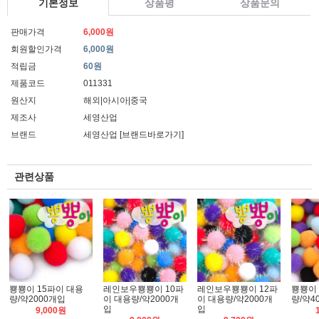
기본정보
상품평
상품문의
판매가격
6,000원
회원할인가격
6,000원
적립금
60원
제품코드
011331
원산지
해외|아시아|중국
제조사
세영산업
브랜드
세영산업
[브랜드바로가기]
관련상품
뿅뿅이 15파이 대용
레인보우뿅뿅이 10파
레인보우뿅뿅이 12파
뿅뿅이 
량/약2000개입
이 대용량/약2000개
이 대용량/약2000개
량/약4
입
입
9,000원