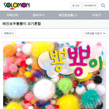
로그인
마이페이지
카테고리
장바구니
최근본상품
(1)
더보기
레인보우뿅뿅이 크기혼합