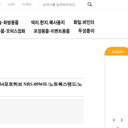
e
cart
order
포트허브 NBS-09WH /노트북스탠드/노