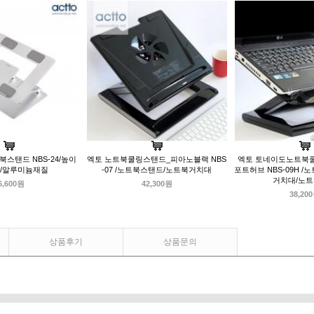
스탠드 NBS-24/높이
엑토 노트북쿨링스탠드_피아노블랙 NBS
엑토 토네이도노트북쿨
/알루미늄재질
-07 /노트북스탠드/노트북거치대
포트허브 NBS-09H 
거치대/노
6,600원
42,300원
38,20
상품후기
상품문의