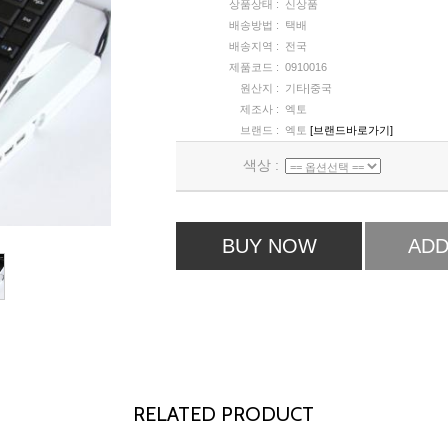
상품상태 :
신상품
배송방법 :
택배
배송지역 :
전국
제품코드 :
0910016
원산지 :
기타|중국
제조사 :
엑토
브랜드 :
엑토
[브랜드바로가기]
색상 :
BUY NOW
ADD
RELATED PRODUCT