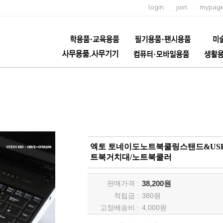
login
join
mypag
엑토 토네이도노트북쿨링스탠드&USB4
트북거치대/노트북쿨러
판매가격 :
38,200원
적립금 :
380
원
고정배송비 :
4,000원