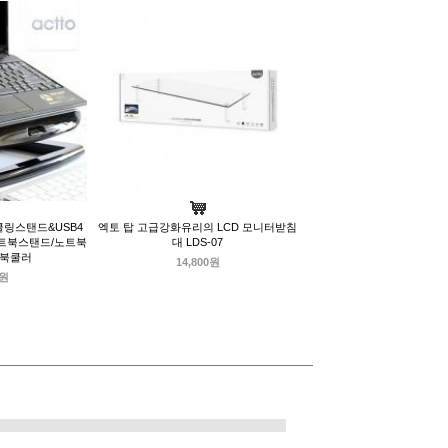
링스탠드&USB4
엑토 탑 고급강화유리의 LCD 모니터받침
/노트북스탠드/노트북
대 LDS-07
트북쿨러
14,800원
0원