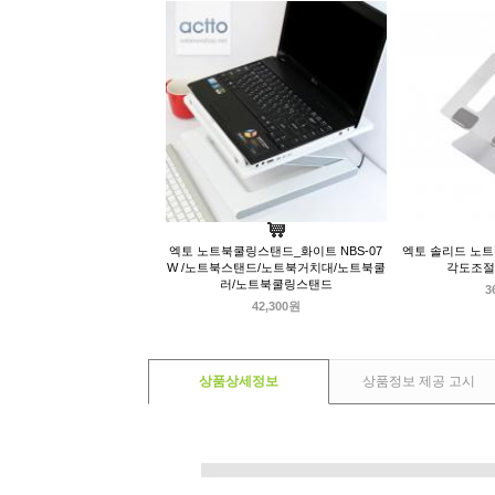
엑토 노트북쿨링스탠드_화이트 NBS-07
엑토 솔리드 노트북
W /노트북스탠드/노트북거치대/노트북쿨
각도조절
러/노트북쿨링스탠드
3
42,300원
상품상세정보
상품정보 제공 고시