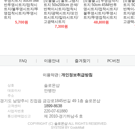
투명시트지 50cm 5M/
[오늘출고] 홀로그램시
[오늘출고] 투명접착시
[오늘출
반투명시트지/접착시
트지 50x200cm 은색/
트지 50cm 45M/반투
트지 50
트지/불투명시트지/투
반짝이시트지/접착시
명시트지/접착시트지/
반짝이
명접착시트지/투명시
트지/광택시트지/포인
불투명시트지/투명시
트지/
트지
트시트지/칼라시트지/
트지/투명접착시트지
트시트
고광택시트지
고광택
5,700원
48,800원
7,300원
FAQ
이용안내
즐겨찾기
PC버전
이용약관
|
개인정보취급방침
솔로몬샵
상호
안병만
대표이사
주소
경기도 남양주시 진접읍 금강로1845번길 49 1층 솔로몬샵
1899-8638
고객센터
220-07-61880
사업자번호
제 2010-경기하남-6 호
통신판매업신고
COPYRIGHT (C)
솔로몬샵
ALL RIGHTS RESERVED.
SYSTEM BY
Godo
Mall