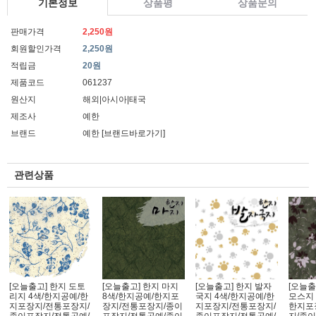
기본정보
상품평
상품문의
판매가격
2,250원
회원할인가격
2,250원
적립금
20원
제품코드
061237
원산지
해외|아시아|태국
제조사
예한
브랜드
예한
[브랜드바로가기]
관련상품
[오늘출고] 한지 도토
[오늘출고] 한지 마지
[오늘출고] 한지 발자
[오늘출
리지 4색/한지공예/한
8색/한지공예/한지포
국지 4색/한지공예/한
모스지 
지포장지/전통포장지/
장지/전통포장지/종이
지포장지/전통포장지/
한지포