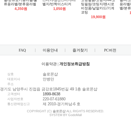
벨/분류표기용라벨/물
스티커/칭찬스티커/라
코팅필름/코팅지A4/코
벨/바
류용라벨/분류용라벨
벨지/반짝이스티커
팅필림/코팅지/팬시로
용라벨
비정품/낱말카드/기계
벨/분
4,350원
1,050원
코팅
19,900원
FAQ
이용안내
즐겨찾기
PC버전
이용약관
|
개인정보취급방침
솔로몬샵
상호
안병만
대표이사
주소
경기도 남양주시 진접읍 금강로1845번길 49 1층 솔로몬샵
1899-8638
고객센터
220-07-61880
사업자번호
제 2010-경기하남-6 호
통신판매업신고
COPYRIGHT (C)
솔로몬샵
ALL RIGHTS RESERVED.
SYSTEM BY
Godo
Mall