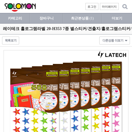
로그인
마이페이지
카테고리
장바구니
최근본상품
(1)
더보기
레이테크 홀로그램라벨 20-H353 7종 별스티커/견출지/홀로그램스티