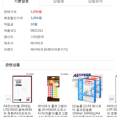
기본정보
상품평
상품문의
판매가격
1,050원
회원할인가격
1,050원
적립금
10원
제품코드
0821311
원산지
기타|한국
제조사
레이테크
브랜드
레이테크
[브랜드바로가기]
관련상품
A4전산라벨 30매입
레이테크 홀로그램라
[오늘출고] A4 팬시로
A4전산
LTQ-5020 폼텍3639
벨 20-H303A 도트스
비 열코팅필름
LTP-3
와 호환/A4프린트라
티커/견출지/홀로그램
150mic 100매입/A4
과 호환