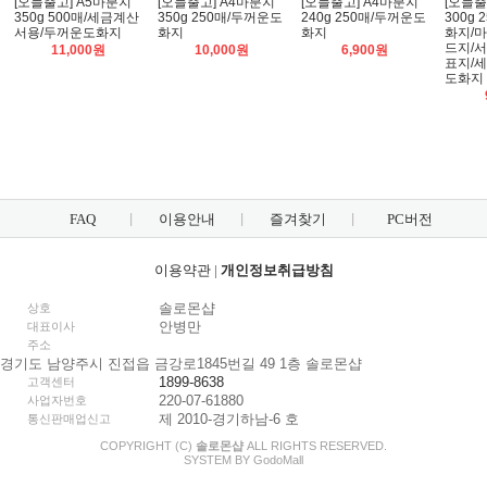
[오늘출고] A5마분지
[오늘출고] A4마분지
[오늘출고] A4마분지
[오늘출
350g 500매/세금계산
350g 250매/두꺼운도
240g 250매/두꺼운도
300g
서용/두꺼운도화지
화지
화지
화지/
드지/
11,000원
10,000원
6,900원
표지/
도화지
FAQ
이용안내
즐겨찾기
PC버전
이용약관
|
개인정보취급방침
솔로몬샵
상호
안병만
대표이사
주소
경기도 남양주시 진접읍 금강로1845번길 49 1층 솔로몬샵
1899-8638
고객센터
220-07-61880
사업자번호
제 2010-경기하남-6 호
통신판매업신고
COPYRIGHT (C)
솔로몬샵
ALL RIGHTS RESERVED.
SYSTEM BY
Godo
Mall