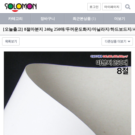
로그인
마이페이지
카테고리
장바구니
최근본상품
(1)
더보기
[오늘출고] 8절마분지 240g 250매/두꺼운도화지/마닐라지/하드보