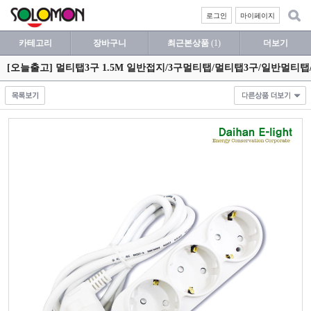
로그인
마이페이지
카테고리
장바구니
최근본상품
(1)
더보기
[오늘출고] 멀티탭3구 1.5M 일반접지/3구멀티탭/멀티탭3구/일반멀티탭