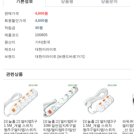
기본정보
상품평
상품문의
판매가격
4,600원
회원할인가격
4,600원
적립금
40원
제품코드
100805
원산지
기타|한국
제조사
대한이라이트
브랜드
대한이라이트
[브랜드바로가기]
관련상품
[오늘출고] 멀티탭5구
[오늘출고] 멀티탭6구
[오늘출고] 멀티탭3구
파워큐
1.5M_개별 스위치
10M 일반접지/6구멀
1.5M_개별 스위치
멀티탭5
형/5구멀티탭/스위치
티탭/멀티탭6구/일반
형/3구멀티탭/스위치
_선 있