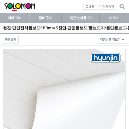
로그인
마이페이지
카테고리
장바구니
최근본상품
(1)
더보기
현진 단면접착폼보드SF 3mm 5장입/단면폼보드/폼보드지/원단폼보드