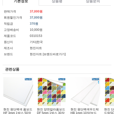
기본정보
상품평
상품문의
판매가격
37,000원
회원할인가격
37,000원
적립금
370원
고정배송비
10,000원
제품코드
0310153
원산지
기타|한국
제조사
현진아트
브랜드
현진아트
[브랜드바로가기]
관련상품
현진 원단백색 폼보드
현진 양면칼라폼보드
현진 원단백색우드락
현진 
HF 3mm 1박스 50장
DF 5mm 1박스 30장
HB 1mm 10장/보드
드락SC