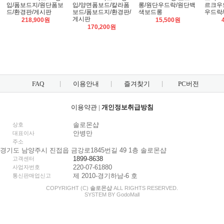
입/폼보드지/원단폼보
입/양면폼보드/칼라폼
롱/원단우드락/원단백
르크우
드/환경판/게시판
보드/폼보드지/환경판/
색보드롱
우드락
게시판
218,900원
15,500원
170,200원
FAQ
이용안내
즐겨찾기
PC버전
이용약관
|
개인정보취급방침
솔로몬샵
상호
안병만
대표이사
주소
경기도 남양주시 진접읍 금강로1845번길 49 1층 솔로몬샵
1899-8638
고객센터
220-07-61880
사업자번호
제 2010-경기하남-6 호
통신판매업신고
COPYRIGHT (C)
솔로몬샵
ALL RIGHTS RESERVED.
SYSTEM BY
Godo
Mall