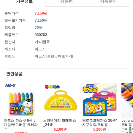
기본정보
상품평
상품문의
판매가격
7,150원
회원할인가격
7,150원
적립금
70원
제품코드
030203
원산지
기타|한국
제조사
아모스
브랜드
아모스
[브랜드바로가기]
관련상품
아모스 파스넷 6색 6
노랑병아리 크레파스
뽀로로크레파스 36색/
Lefra
개입/부드러운 크레파
_24색
지구화학/크레용
크레용 
스
크레용
5,100원
5,200원