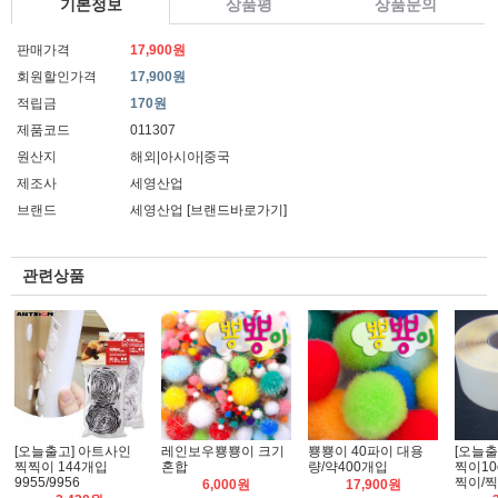
기본정보
상품평
상품문의
판매가격
17,900원
회원할인가격
17,900원
적립금
170원
제품코드
011307
원산지
해외|아시아|중국
제조사
세영산업
브랜드
세영산업
[브랜드바로가기]
관련상품
[오늘출고] 아트사인
레인보우뿅뿅이 크기
뿅뿅이 40파이 대용
[오늘출
찍찍이 144개입
혼합
량/약400개입
찍이10
9955/9956
찍이/
6,000원
17,900원