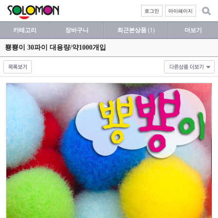
로그인
마이페이지
카테고리
장바구니
최근본상품
(1)
더보기
뿅뿅이 30파이 대용량/약1000개입