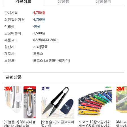
기본정보
상품평
상품문의
판매가격
4,750원
회원할인가격
4,750원
적립금
40원
고정배송비
3,500원
제품코드
02250033-2601
원산지
기타|중국
제조사
포코스
브랜드
포코스
[브랜드바로가기]
관련상품
[오늘출고] 3M 티타늄
[오늘출고] 이글코리아
포코스 12종모양가위
3M프리
커터칼 대/티타늄
쪽가위
세트 CS-01/핑킹가위
양손가