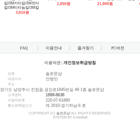
칼/3M카터칼/3M컷터
1,050원
21,900원
칼/3M티타늄칼/3M칼
3,910원
FAQ
이용안내
즐겨찾기
PC버전
이용약관
|
개인정보취급방침
솔로몬샵
상호
안병만
대표이사
주소
경기도 남양주시 진접읍 금강로1845번길 49 1층 솔로몬샵
1899-8638
고객센터
220-07-61880
사업자번호
제 2010-경기하남-6 호
통신판매업신고
COPYRIGHT (C)
솔로몬샵
ALL RIGHTS RESERVED.
SYSTEM BY
Godo
Mall