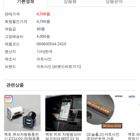
기본정보
상품평
상품문의
판매가격
4,700원
회원할인가격
4,700원
적립금
40원
고정배송비
4,000원
제품코드
084600544-2410
원산지
기타|한국
제조사
아트사인
브랜드
아트사인
[브랜드바로가기]
관련상품
엑토 큐브차량용충전
엑토 히트 차량용모바
[오늘출고] 아트사인
엑토 
기 CCU-02 /차량용충
일거치대 MST-12 차
주차번호판 가죽
청정기 