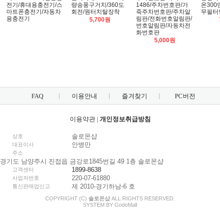
전기/휴대용충전기/스
량송풍구거치/360도
1486/주차번호판/가
온30
마트폰충전기/자동차
회전/원터치탈장착
죽주차번호판/주차알
무필터
용충전기
림판/전화번호알림판/
5,700원
번호알림판/자동차전
화번호판
5,000원
FAQ
이용안내
즐겨찾기
PC버전
이용약관
|
개인정보취급방침
솔로몬샵
상호
안병만
대표이사
주소
경기도 남양주시 진접읍 금강로1845번길 49 1층 솔로몬샵
1899-8638
고객센터
220-07-61880
사업자번호
제 2010-경기하남-6 호
통신판매업신고
COPYRIGHT (C)
솔로몬샵
ALL RIGHTS RESERVED.
SYSTEM BY
Godo
Mall