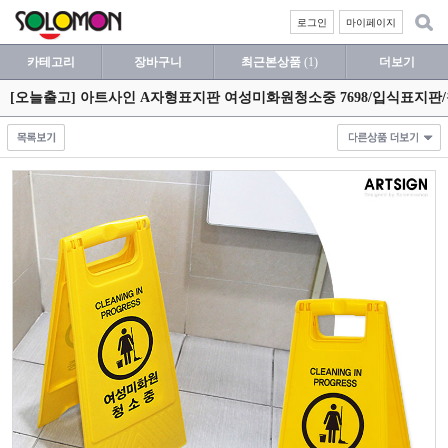
로그인
마이페이지
카테고리
장바구니
최근본상품
(1)
더보기
[오늘출고] 아트사인 A자형표지판 여성미화원청소중 7698/입식표지