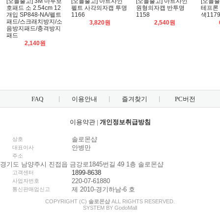
[오늘출고] 3M 마루보
[오늘출고] 아트사인
[오늘출고] 아트사인
[오늘출
호패드 소 2.54cm 12
펠트 사각의자캡 투명
원형의자캡 반투명
테프론
개입 SP848-NA/펠트
1166
1158
색117
패드/스크래치방지/소
3,820원
2,540원
음방지패드/충격방지
패드
2,140원
FAQ
이용안내
즐겨찾기
PC버전
이용약관
|
개인정보취급방침
솔로몬샵
상호
안병만
대표이사
주소
경기도 남양주시 진접읍 금강로1845번길 49 1층 솔로몬샵
1899-8638
고객센터
220-07-61880
사업자번호
제 2010-경기하남-6 호
통신판매업신고
COPYRIGHT (C)
솔로몬샵
ALL RIGHTS RESERVED.
SYSTEM BY
Godo
Mall