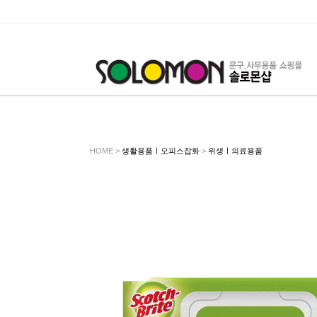
HOME >
생활용품ㅣ오피스잡화
>
위생ㅣ의료용품