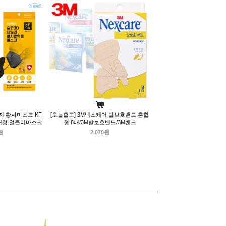
지 황사마스크 KF-
[오늘출고] 3M넥스케어 발보호밴드 혼합
초대형 얼큰이마스크
형 8매/3M발보호밴드/3M밴드
원
2,070원