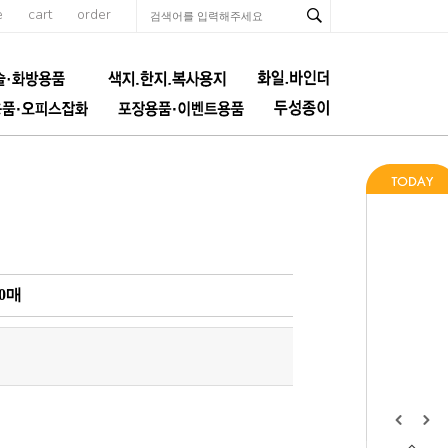
e
cart
order
0매