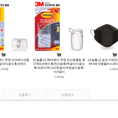
코맨드 투명 데코레이션클
[오늘출고] 3M코맨드 투명 전선용클립 중
[오늘출고] 숨코 미세먼
고리걸이/다용도훅/코멘드
17301/코맨드훅/전선용훅/벽걸이/다용도
94 5매 대형플러스/
훅/코멘드/벽고리/옷걸이/주방걸이용훅/
,700원
2,400
수건걸이
3,990원
상품후기
상품문의