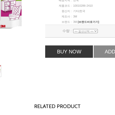
배송지역 :
전국
제품코드 :
10010286-2410
원산지 :
기타|한국
제조사 :
3M
브랜드 :
3M
[브랜드바로가기]
수량 :
BUY NOW
ADD
RELATED PRODUCT