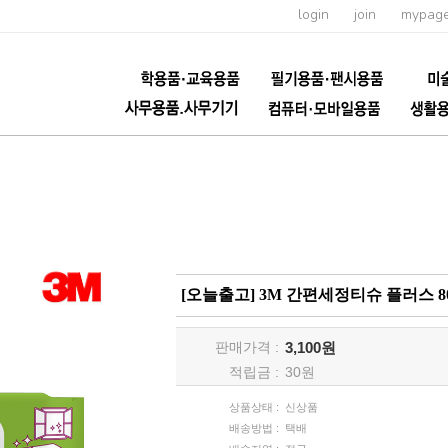
login
join
mypag
[오늘출고] 3M 간편세정티슈 플러스 8
판매가격 :
3,100원
적립금 :
30
원
상품상태 :
신상품
배송방법 :
택배