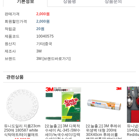
기본정보
상품평
상품문의
판매가격
2,000원
회원할인가격
2,000원
적립금
20원
제품코드
10040575
원산지
기타|중국
제조사
3M
브랜드
3M
[브랜드바로가기]
관련상품
듀니도일리 지름23cm
[오늘출고] 3M 다목적
[오늘출고] 3M 후레쉬
듀니냅킨
250매 180587 white
수세미 AL-345 /3M수
위생백 대형 200매
104062
식탁매트/테이블매트
세미/녹색수세미/강력
30X40cm 후레쉬롤
Red/du