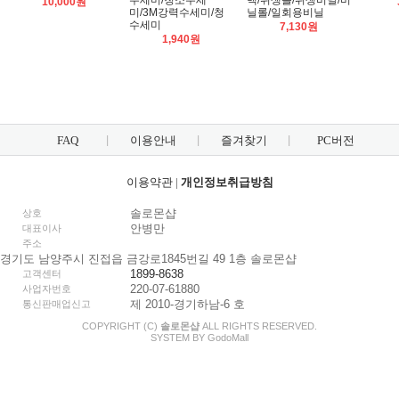
수세미/청소수세
백/위생롤/위생비닐/비
10,000원
미/3M강력수세미/청
닐롤/일회용비닐
수세미
7,130원
1,940원
FAQ
이용안내
즐겨찾기
PC버전
이용약관
|
개인정보취급방침
솔로몬샵
상호
안병만
대표이사
주소
경기도 남양주시 진접읍 금강로1845번길 49 1층 솔로몬샵
1899-8638
고객센터
220-07-61880
사업자번호
제 2010-경기하남-6 호
통신판매업신고
COPYRIGHT (C)
솔로몬샵
ALL RIGHTS RESERVED.
SYSTEM BY
Godo
Mall