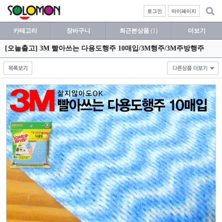
로그인
마이페이지
카테고리
장바구니
최근본상품
(1)
더보기
[오늘출고] 3M 빨아쓰는 다용도행주 10매입/3M행주/3M주방행주