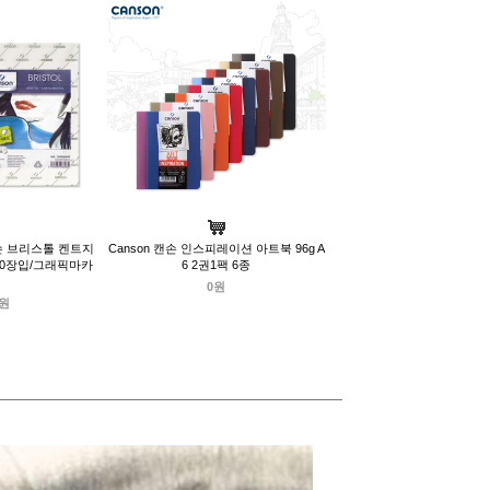
캔손 브리스톨 켄트지
Canson 캔손 인스피레이션 아트북 96g A
장 50장입/그래픽마카
6 2권1팩 6종
0원
0원