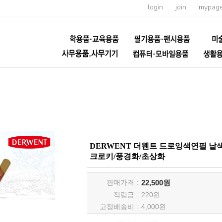
login
join
mypag
DERWENT 더웬트 드로잉색연필 낱
크로키/풍경화/초상화
판매가격 :
22,500원
적립금 :
220
원
고정배송비 :
4,000원