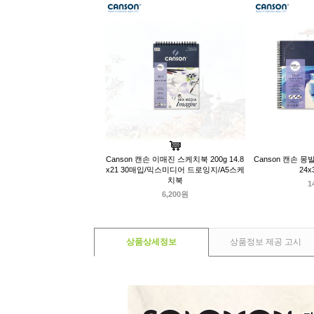
Canson 캔손 이매진 스케치북 200g 14.8
Canson 캔손 몽
x21 30매입/믹스미디어 드로잉지/A5스케
24x
치북
1
6,200원
상품상세정보
상품정보 제공 고시