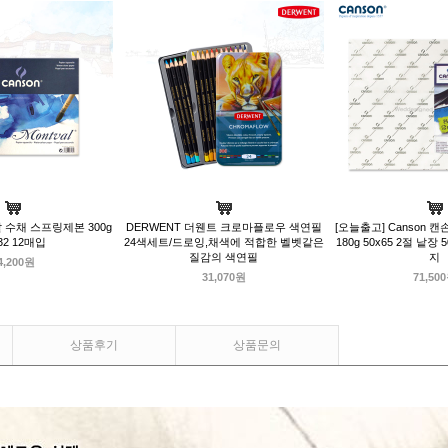
발 수채 스프링제본 300g
DERWENT 더웬트 크로마플로우 색연필
[오늘출고] Canson 
32 12매입
24색세트/드로잉,채색에 적합한 벨벳같은
180g 50x65 2절 낱
질감의 색연필
지
4,200원
31,070원
71,50
상품후기
상품문의