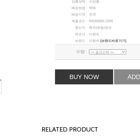
상품상태 :
신상품
배송방법 :
택배
배송지역 :
전국
제품코드 :
04160065-2309
원산지 :
해외|유럽|영국
제조사 :
더웬트
브랜드 :
더웬트
[브랜드바로가기]
수량 :
BUY NOW
ADD
RELATED PRODUCT