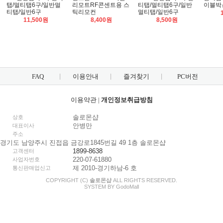
탭/멀티탭6구/일반멀
리모트RF콘센트용 스
티탭/멀티탭6구/일반
이블박
티탭/일반6구
틱리모컨
멀티탭/일반6구
11,500원
8,400원
8,500원
FAQ
이용안내
즐겨찾기
PC버전
이용약관
|
개인정보취급방침
솔로몬샵
상호
안병만
대표이사
주소
경기도 남양주시 진접읍 금강로1845번길 49 1층 솔로몬샵
1899-8638
고객센터
220-07-61880
사업자번호
제 2010-경기하남-6 호
통신판매업신고
COPYRIGHT (C)
솔로몬샵
ALL RIGHTS RESERVED.
SYSTEM BY
Godo
Mall