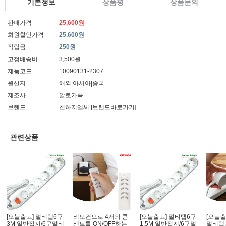
기본정보
상품평
상품문의
판매가격
25,600원
회원할인가격
25,600원
적립금
250원
고정배송비
3,500원
제품코드
10090131-2307
원산지
해외|아시아|중국
제조사
알로카콕
브랜드
천하지엘씨
[브랜드바로가기]
관련상품
[오늘출고] 멀티탭6구
리모컨으로 4개의 콘
[오늘출고] 멀티탭6구
[오늘출
3M 일반접지/6구멀티
센트를 ON/OFF하는
1.5M 일반접지/6구멀
멀티탭