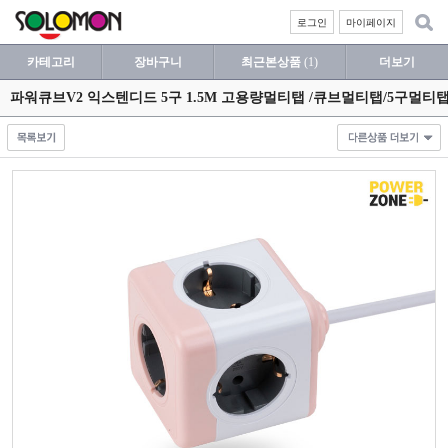
로그인
마이페이지
카테고리
장바구니
최근본상품
(1)
더보기
파워큐브V2 익스텐디드 5구 1.5M 고용량멀티탭 /큐브멀티탭/5구멀티