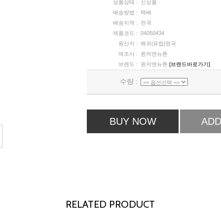
상품상태 :
신상품
배송방법 :
택배
배송지역 :
전국
제품코드 :
04050434
원산지 :
해외|유럽|영국
제조사 :
윈저앤뉴튼
브랜드 :
윈저앤뉴튼
[브랜드바로가기]
수량 :
BUY NOW
ADD
RELATED PRODUCT