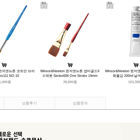
on 윈저앤뉴튼 코트만 브러
Winsor&Newton 윈저앤뉴튼 셉터골드II
Winsor&Newton 
es111 NO.10
수채붓 Series606 One Stroke 19mm
화물감 200ml 낱
1,000원
39,000원
103,30
상품후기
상품문의