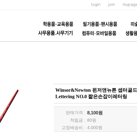
login
join
mypag
Winsor&Newton 윈저앤뉴튼 셉터골드II 수
Lettering NO.0 짧은손잡이레터링
판매가격 :
8,100원
적립금 :
80
원
고정배송비 :
4,000원