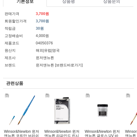
기본정보
상품평
상품문의
판매가격
3,700원
회원할인가격
3,700원
적립금
30원
고정배송비
4,000원
제품코드
04050376
원산지
해외|유럽|영국
제조사
윈저앤뉴튼
브랜드
윈저앤뉴튼
[브랜드바로가기]
관련상품
Winsor&Newton 윈저
Winsor&Newton 윈저
Winsor&Newton 윈저
Winso
앤뉴튼 코트만 브러쉬
앤뉴튼 라파인드 린시
앤뉴튼 글로스 UV 바
앤뉴튼 