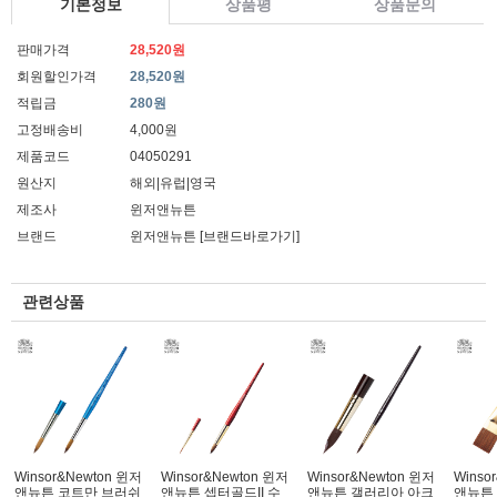
기본정보
상품평
상품문의
판매가격
28,520원
회원할인가격
28,520원
적립금
280원
고정배송비
4,000원
제품코드
04050291
원산지
해외|유럽|영국
제조사
윈저앤뉴튼
브랜드
윈저앤뉴튼
[브랜드바로가기]
관련상품
Winsor&Newton 윈저
Winsor&Newton 윈저
Winsor&Newton 윈저
Winso
앤뉴튼 코트만 브러쉬
앤뉴튼 셉터골드II 수
앤뉴튼 갤러리아 아크
앤뉴튼 