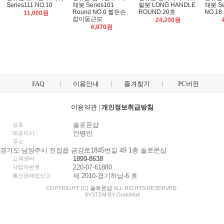
Series111 NO.10
채붓 Series101
릴붓 LONG HANDLE
채붓 Ser
Round NO.0 짧은손
ROUND 20호
NO.18
11,000원
잡이둥근모
24,200원
6,870원
FAQ
이용안내
즐겨찾기
PC버전
이용약관
|
개인정보취급방침
솔로몬샵
상호
안병만
대표이사
주소
경기도 남양주시 진접읍 금강로1845번길 49 1층 솔로몬샵
1899-8638
고객센터
220-07-61880
사업자번호
제 2010-경기하남-6 호
통신판매업신고
COPYRIGHT (C)
솔로몬샵
ALL RIGHTS RESERVED.
SYSTEM BY
Godo
Mall