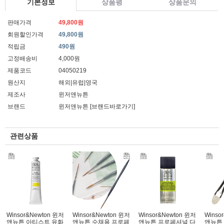
기본정보
상품평
상품문의
판매가격
49,800원
회원할인가격
49,800원
적립금
490원
고정배송비
4,000원
제품코드
04050219
원산지
해외|유럽|영국
제조사
윈저앤뉴튼
브랜드
윈저앤뉴튼
[브랜드바로가기]
관련상품
Winsor&Newton 윈저
Winsor&Newton 윈저
Winsor&Newton 윈저
Winso
앤뉴튼 아티스트 유화
앤뉴튼 수채용 프로페
앤뉴튼 프로페셔널 다
앤뉴튼