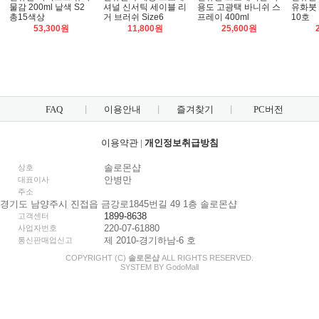
물감 200ml 낱색 S2
셔널 신서틱 세이블 리
용도 고광택 바니쉬 스
유화붓 Sh
총15색상
거 브러쉬 Size6
프레이 400ml
10호
53,300원
11,800원
25,600원
FAQ
이용안내
즐겨찾기
PC버전
이용약관
|
개인정보취급방침
솔로몬샵
상호
안병만
대표이사
주소
경기도 남양주시 진접읍 금강로1845번길 49 1층 솔로몬샵
1899-8638
고객센터
220-07-61880
사업자번호
제 2010-경기하남-6 호
통신판매업신고
COPYRIGHT (C)
솔로몬샵
ALL RIGHTS RESERVED.
SYSTEM BY
Godo
Mall