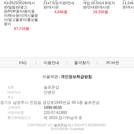
A1/3525/3526/게시
21x7.5/표지판/안내
개입 10.5x14.8/표지
11.2x
판/알림판/광고
판/게시판
판/안내판/게시판
판/게
판/POP꽂이/종이꽂
4,540원
19,350원
이/메뉴꽂이/게시물꽂
이/광고물꽂이/홍보물
꽂이
67,710원
FAQ
이용안내
즐겨찾기
PC버전
이용약관
|
개인정보취급방침
솔로몬샵
상호
안병만
대표이사
주소
경기도 남양주시 진접읍 금강로1845번길 49 1층 솔로몬샵
1899-8638
고객센터
220-07-61880
사업자번호
제 2010-경기하남-6 호
통신판매업신고
COPYRIGHT (C)
솔로몬샵
ALL RIGHTS RESERVED.
SYSTEM BY
Godo
Mall