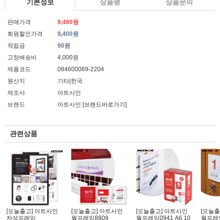
기본정보
상품평
상품문의
판매가격
9,400원
회원할인가격
9,400원
적립금
90원
고정배송비
4,000원
제품코드
084600089-2204
원산지
기타|한국
제조사
아트사인
브랜드
아트사인
[브랜드바로가기]
관련상품
[오늘출고] 아트사인
[오늘출고] 아트사인
[오늘출고] 아트사인
[오늘출
자석프레임
월프레임8809
월프레임0941 A6 10
월프레임