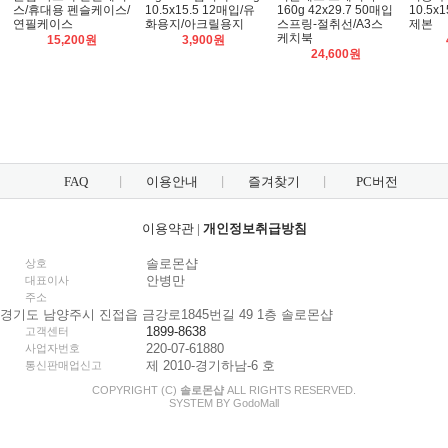
스/휴대용 펜슬케이스/
10.5x15.5 12매입/유
160g 42x29.7 50매입
10.5x
연필케이스
화용지/아크릴용지
스프링-절취선/A3스
제본
케치북
15,200원
3,900원
24,600원
FAQ
이용안내
즐겨찾기
PC버전
이용약관
|
개인정보취급방침
솔로몬샵
상호
안병만
대표이사
주소
경기도 남양주시 진접읍 금강로1845번길 49 1층 솔로몬샵
1899-8638
고객센터
220-07-61880
사업자번호
제 2010-경기하남-6 호
통신판매업신고
COPYRIGHT (C)
솔로몬샵
ALL RIGHTS RESERVED.
SYSTEM BY
Godo
Mall