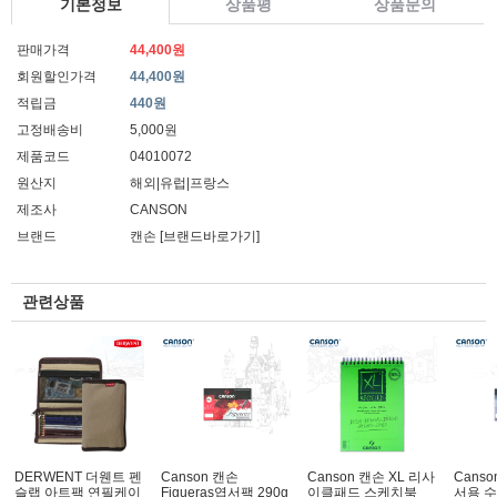
기본정보
상품평
상품문의
판매가격
44,400원
회원할인가격
44,400원
적립금
440원
고정배송비
5,000원
제품코드
04010072
원산지
해외|유럽|프랑스
제조사
CANSON
브랜드
캔손
[브랜드바로가기]
관련상품
DERWENT 더웬트 펜
Canson 캔손
Canson 캔손 XL 리사
Cans
슬랩 아트팩 연필케이
Figueras엽서팩 290g
이클패드 스케치북
서용 수